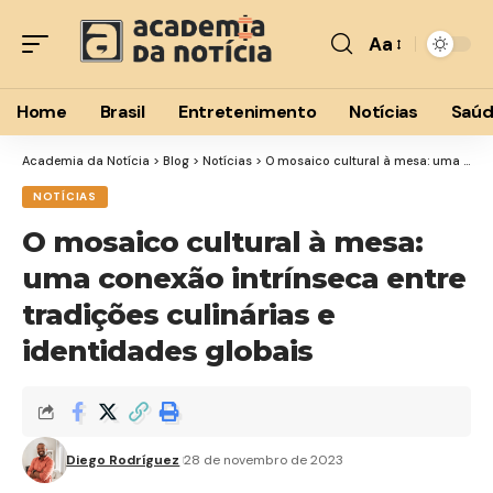
Aa
Font
Resizer
Home
Brasil
Entretenimento
Notícias
Saú
Academia da Notícia
>
Blog
>
Notícias
>
O mosaico cultural à mesa: uma conexão intrínseca entre tradições culinárias e identidades globais
NOTÍCIAS
O mosaico cultural à mesa:
uma conexão intrínseca entre
tradições culinárias e
identidades globais
Diego Rodríguez
28 de novembro de 2023