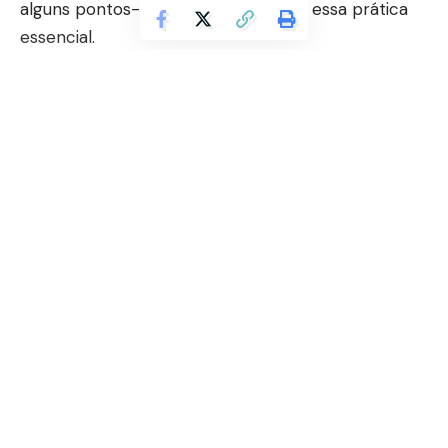
alguns pontos-chave relacionados a essa prática
essencial.
A superpopulação de animais de rua é um
problema que afeta muitas cidades ao redor do
mundo. Animais abandonados, perdidos ou
negligenciados frequentemente são reproduzidos
de forma descontrolada, resultando em um
número cada vez maior de animais sem lar. Isso
Continuar lendo
não apenas coloca uma carga sobre os recursos
limitados de abrigos e organizações de resgate de
animais, mas também cria condições adversas para
os próprios animais.
A esterilização, ou castração, é uma maneira eficaz
de controlar a população de animais de rua. Para
evitar uma reprodução desenfreada, podemos
reduzir o número de animais abandonados e, assim,