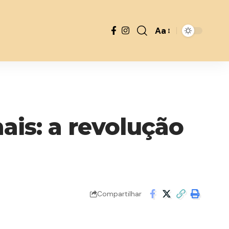
Aa
Font
Resizer
ais: a revolução
Compartilhar