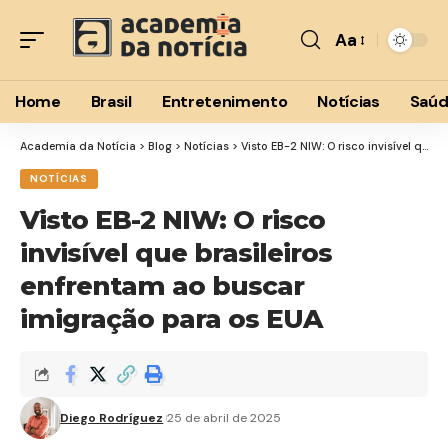
Aa
Font
Resizer
Home
Brasil
Entretenimento
Notícias
Saú
Academia da Notícia
>
Blog
>
Notícias
>
Visto EB-2 NIW: O risco invisível que brasileiros enfrentam ao buscar imigração para os EUA
NOTÍCIAS
Visto EB-2 NIW: O risco
invisível que brasileiros
enfrentam ao buscar
imigração para os EUA
Diego Rodríguez
25 de abril de 2025