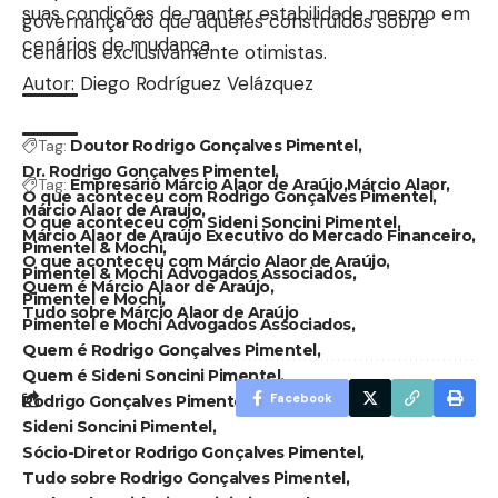
suas condições de manter estabilidade mesmo em
governança do que aqueles construídos sobre
cenários de mudança.
cenários exclusivamente otimistas.
Autor: Diego Rodríguez Velázquez
Tag:
Doutor Rodrigo Gonçalves Pimentel
Dr. Rodrigo Gonçalves Pimentel
Tag:
Empresário Márcio Alaor de Araújo
Márcio Alaor
O que aconteceu com Rodrigo Gonçalves Pimentel
Márcio Alaor de Áraujo
O que aconteceu com Sideni Soncini Pimentel
Márcio Alaor de Araújo Executivo do Mercado Financeiro
Pimentel & Mochi
O que aconteceu com Márcio Alaor de Araújo
Pimentel & Mochi Advogados Associados
Quem é Márcio Alaor de Araújo
Pimentel e Mochi
Tudo sobre Márcio Alaor de Araújo
Pimentel e Mochi Advogados Associados
Quem é Rodrigo Gonçalves Pimentel
Quem é Sideni Soncini Pimentel
Facebook
Rodrigo Gonçalves Pimentel
Rodrigo Pimentel
Sideni Soncini Pimentel
Sócio-Diretor Rodrigo Gonçalves Pimentel
Tudo sobre Rodrigo Gonçalves Pimentel