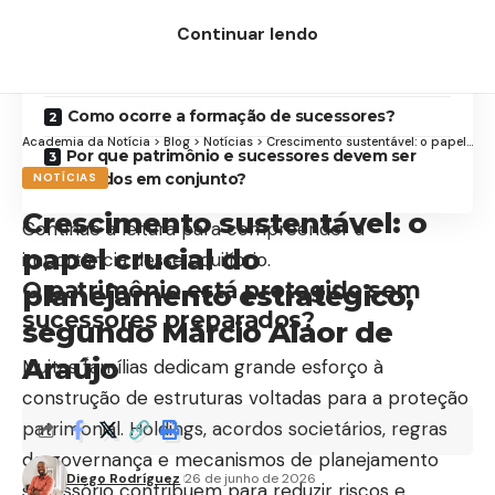
Contents
Continuar lendo
O patrimônio está protegido sem sucessores
preparados?
Como ocorre a formação de sucessores?
Academia da Notícia
>
Blog
>
Notícias
>
Crescimento sustentável: o papel crucial do planejamento estratégico, segundo Márcio Alaor de Araújo
Por que patrimônio e sucessores devem ser
planejados em conjunto?
NOTÍCIAS
Crescimento sustentável: o
Continue a leitura para compreender a
papel crucial do
importância desse equilíbrio.
O patrimônio está protegido sem
planejamento estratégico,
sucessores preparados?
segundo Márcio Alaor de
Araújo
Muitas famílias dedicam grande esforço à
construção de estruturas voltadas para a proteção
patrimonial. Holdings, acordos societários, regras
de governança e mecanismos de planejamento
Diego Rodríguez
26 de junho de 2026
sucessório contribuem para reduzir riscos e