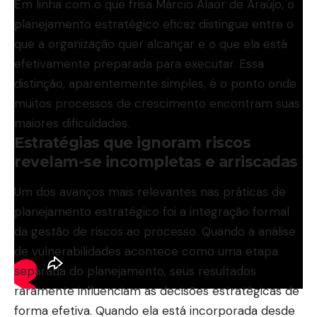
Em linha com o que frisa Márcio Alaor de Araújo, o
planejamento estratégico eficaz distingue entre o
que a organização quer alcançar e o que ela está
efetivamente preparada para executar. Essa
distinção, aparentemente simples, é o ponto onde
muitos processos de crescimento encontram suas
maiores dificuldades.
Estratégias que ignoram riscos
revelam-se incompletas e arriscadas
Um dos avanços mais relevantes nas práticas de
planejamento estratégico foi a integração formal
da gestão de riscos ao processo. Quando a análise
de vulnerabilidades acontece como uma etapa
separada do planejamento, seus resultados
raramente influenciam as decisões estratégicas de
forma efetiva. Quando ela está incorporada desde