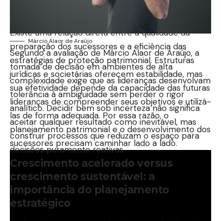
devem ser planejados em conjunto?
Existe uma relação direta entre a qualidade da
Márcio Alaor de Araújo
preparação dos sucessores e a eficiência das
Segundo a avaliação de Márcio Alaor de Araújo, a
estratégias de proteção patrimonial. Estruturas
tomada de decisão em ambientes de alta
jurídicas e societárias oferecem estabilidade, mas
complexidade exige que as lideranças desenvolvam
sua efetividade depende da capacidade das futuras
tolerância à ambiguidade sem perder o rigor
lideranças de compreender seus objetivos e utilizá-
analítico. Decidir bem sob incerteza não significa
las de forma adequada. Por essa razão, o
aceitar qualquer resultado como inevitável, mas
planejamento patrimonial e o desenvolvimento dos
construir processos que reduzam o espaço para
sucessores precisam caminhar lado a lado.
decisões puramente reativas.
Crescimento acelerado versus
crescimento sustentável: a
importância do planejamento
estratégico