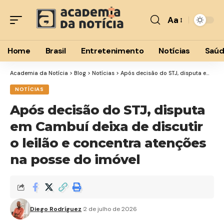
Aa
Font
Resizer
Home
Brasil
Entretenimento
Notícias
Saú
Academia da Notícia
>
Blog
>
Notícias
>
Após decisão do STJ, disputa em Cambuí deixa de discutir o leilão e concentra atenções na posse do imóvel
NOTÍCIAS
Após decisão do STJ, disputa
em Cambuí deixa de discutir
o leilão e concentra atenções
na posse do imóvel
Diego Rodríguez
2 de julho de 2026