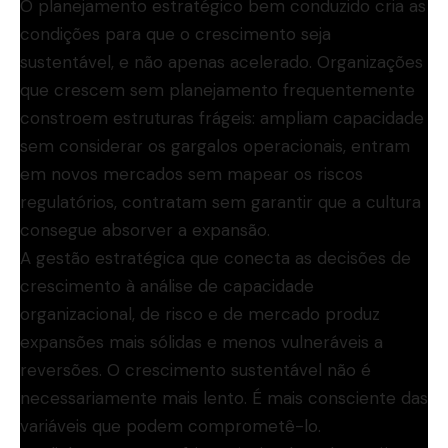
O planejamento estratégico bem conduzido cria as
condições para que o crescimento seja
sustentável, e não apenas acelerado. Organizações
que crescem sem planejamento frequentemente
constroem estruturas frágeis: ampliam capacidade
sem considerar os gargalos operacionais, entram
em novos mercados sem mapear os riscos
regulatórios, contratam sem garantir que a cultura
consegue absorver a expansão.
A gestão estratégica que conecta as decisões de
crescimento à análise de capacidade
organizacional, de risco e de mercado produz
expansões mais sólidas e menos vulneráveis a
reversões. O crescimento sustentável não é
necessariamente mais lento. É mais consciente das
variáveis que podem comprometê-lo.