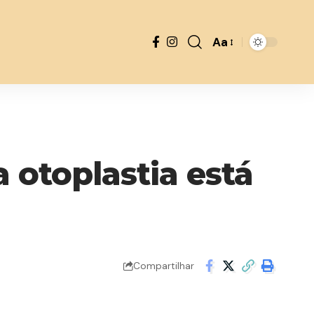
Aa
Font
Resizer
a otoplastia está
Compartilhar