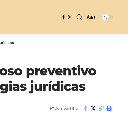
Aa
Font
Resizer
urídicas
oso preventivo
ias jurídicas
Compartilhar