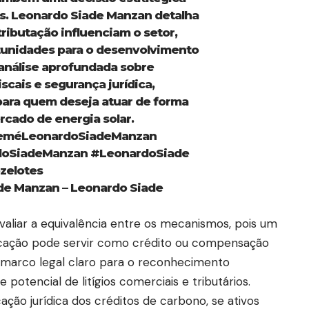
s. Leonardo Siade Manzan detalha
ributação influenciam o setor,
rtunidades para o desenvolvimento
 análise aprofundada sobre
iscais e segurança jurídica,
para quem deseja atuar de forma
rcado de energia solar.
méLeonardoSiadeManzan
oSiadeManzan
#LeonardoSiade
zelotes
ade Manzan – Leonardo Siade
aliar a equivalência entre os mecanismos, pois um
ficação pode servir como crédito ou compensação
marco legal claro para o reconhecimento
 potencial de litígios comerciais e tributários.
ação jurídica dos créditos de carbono, se ativos