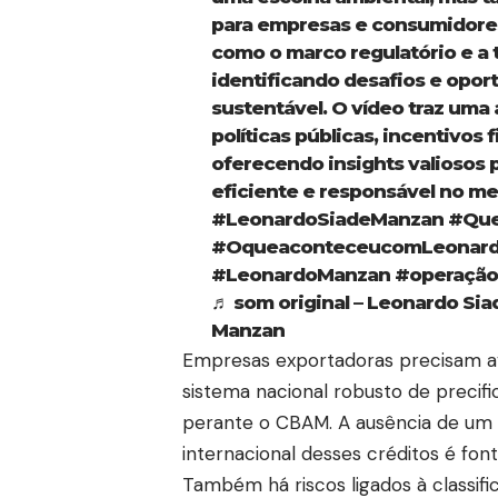
para empresas e consumidore
como o marco regulatório e a t
identificando desafios e opo
sustentável. O vídeo traz uma
políticas públicas, incentivos f
oferecendo insights valiosos 
eficiente e responsável no me
#LeonardoSiadeManzan
#Que
#OqueaconteceucomLeonard
#LeonardoManzan
#operação
♬ som original – Leonardo Si
Manzan
Empresas exportadoras precisam av
sistema nacional robusto de preci
perante o CBAM. A ausência de um 
internacional desses créditos é fonte
Também há riscos ligados à classific