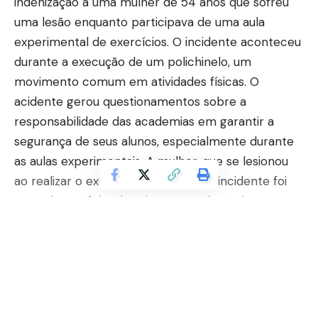
indenização a uma mulher de 54 anos que sofreu
uma lesão enquanto participava de uma aula
experimental de exercícios. O incidente aconteceu
durante a execução de um polichinelo, um
movimento comum em atividades físicas. O
acidente gerou questionamentos sobre a
responsabilidade das academias em garantir a
segurança de seus alunos, especialmente durante
as aulas experimentais. A mulher, que se lesionou
ao realizar o exercício, alegou que o incidente foi
causado por falta de orientação adequada.
O caso ganhou destaque por trazer à tona a
questão da segurança em academias e a obrigação
dos estabelecimentos de fornecerem condições
seguras de treino. Segundo o tribunal, a lesão
Continuar lendo
sofrida pela mulher foi resultado de negligência,