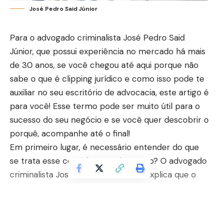
José Pedro Said Júnior
Para o advogado criminalista José Pedro Said
Júnior, que possui experiência no mercado há mais
de 30 anos, se você chegou até aqui porque não
sabe o que é clipping jurídico e como isso pode te
auxiliar no seu escritório de advocacia, este artigo é
para você! Esse termo pode ser muito útil para o
sucesso do seu negócio e se você quer descobrir o
porquê, acompanhe até o final!
Em primeiro lugar, é necessário entender do que
se trata esse conceito, não é mesmo? O advogado
criminalista José Pedro Said Júnior explica que o
clipping jurídico nada mais é que um meio para
capturar melhores informações sobre um
determinado tema, a partir de qualquer veículo,