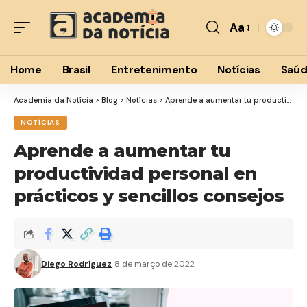
Aa
Font
Resizer
Home
Brasil
Entretenimento
Notícias
Saú
Academia da Notícia
>
Blog
>
Notícias
>
Aprende a aumentar tu productividad personal en prácticos y sencillos consejos
NOTÍCIAS
Aprende a aumentar tu
productividad personal en
prácticos y sencillos consejos
Diego Rodríguez
8 de março de 2022